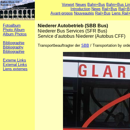
Vorwort
Neues
Bahn+Bus
Bahn+Bus Li
Introduction
News
Rail+Bus
Rail+B
Avant-propos
Nouveautés
Rail+Bus
Liens Rail
Fotoalbum
Niederer Autobetrieb (SBB Bus)
Photo Album
Niederer Bus Services (SFR Bus)
Album Photos
Service d'autobus Niederer (Autobus CFF)
Bibliographie
Transportbeauftragter der
SBB
/ Transportation by ord
Bibliography
Bibliographie
Externe Links
External Links
Liens externes