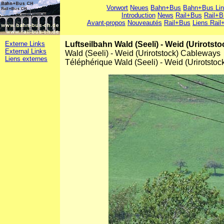
Vorwort
Neues
Bahn+Bus
Bahn+Bus Li
Introduction
News
Rail+Bus
Rail+B
Avant-propos
Nouveautés
Rail+Bus
Liens Rail
Externe Links
Luftseilbahn Wald (Seeli) - Weid (Urirotsto
External Links
Wald (Seeli) - Weid (Urirotstock) Cableways
Liens externes
Téléphérique Wald (Seeli) - Weid (Urirotstoc