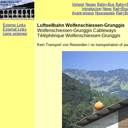
Vorwort
Neues
Bahn+Bus
Bahn+B
Introduction
News
Rail+Bus
Avant-propos
Nouveautés
Rail+B
Externe Links
Luftseilbahn Wolfenschiessen-Grunggis
External Links
Wolfenschiessen-Grunggis Cableways
Liens externes
Téléphérique Wolfenschiessen-Grunggis
Kein Transport von Reisenden / no transportation of p