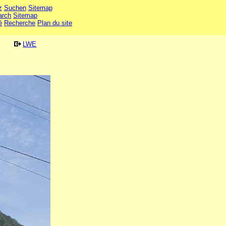
z
Suchen
Sitemap
arch
Sitemap
é
Recherche
Plan du site
LWE