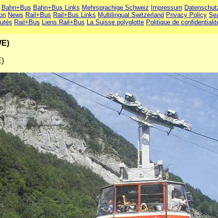
Bahn+Bus
Bahn+Bus Links
Mehrsprachige Schweiz
Impressum
Datenschut
ion
News
Rail+Bus
Rail+Bus Links
Multilingual Switzerland
Privacy Policy
Se
utés
Rail+Bus
Liens Rail+Bus
La Suisse polyglotte
Politique de confidentialit
WE)
)