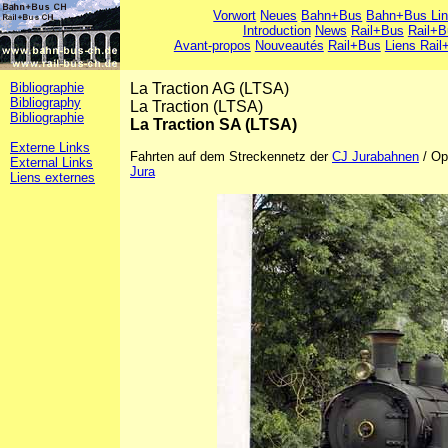
Vorwort
Neues
Bahn+Bus
Bahn+Bus Li
Introduction
News
Rail+Bus
Rail+B
Avant-propos
Nouveautés
Rail+Bus
Liens Rail
Bibliographie
La Traction AG (LTSA)
Bibliography
La Traction (LTSA)
Bibliographie
La Traction SA (LTSA)
Externe Links
Fahrten auf dem Streckennetz der
CJ Jurabahnen
/ Op
External Links
Jura
Liens externes