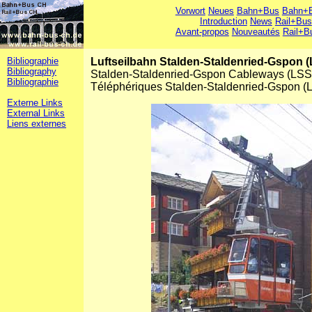
Vorwort
Neues
Bahn+Bus
Bahn+B
Introduction
News
Rail+Bus
Avant-propos
Nouveautés
Rail+B
Bibliographie
Luftseilbahn Stalden-Staldenried-Gspon 
Bibliography
Stalden-Staldenried-Gspon Cableways (LS
Bibliographie
Téléphériques Stalden-Staldenried-Gspon 
Externe Links
External Links
Liens externes