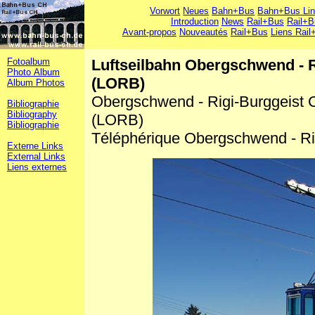
Vorwort
Neues
Bahn+Bus
Bahn+Bus Li
Introduction
News
Rail+Bus
Rail+B
Avant-propos
Nouveautés
Rail+Bus
Liens Rail
Fotoalbum
Luftseilbahn Obergschwend - 
Photo Album
(LORB)
Album Photos
Obergschwend - Rigi-Burggeist
Bibliographie
Bibliography
(LORB)
Bibliographie
Téléphérique Obergschwend - Ri
Externe Links
External Links
Liens externes