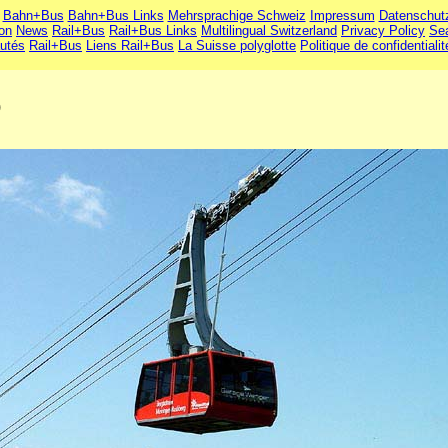
Bahn+Bus
Bahn+Bus Links
Mehrsprachige Schweiz
Impressum
Datenschut
ion
News
Rail+Bus
Rail+Bus Links
Multilingual Switzerland
Privacy Policy
Se
utés
Rail+Bus
Liens Rail+Bus
La Suisse polyglotte
Politique de confidentialit
)