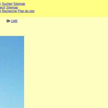
z
Suchen
Sitemap
arch
Sitemap
é
Recherche
Plan du site
LMR