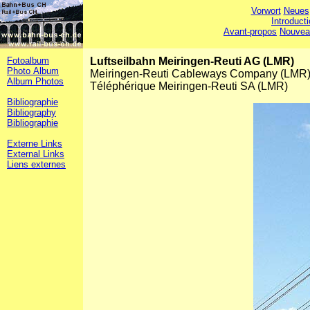
Vorwort
Neues
Introduct
Avant-propos
Nouvea
Fotoalbum
Luftseilbahn Meiringen-Reuti AG (LMR)
Photo Album
Meiringen-Reuti Cableways Company (LMR
Album Photos
Téléphérique Meiringen-Reuti SA (LMR)
Bibliographie
Bibliography
Bibliographie
Externe Links
External Links
Liens externes