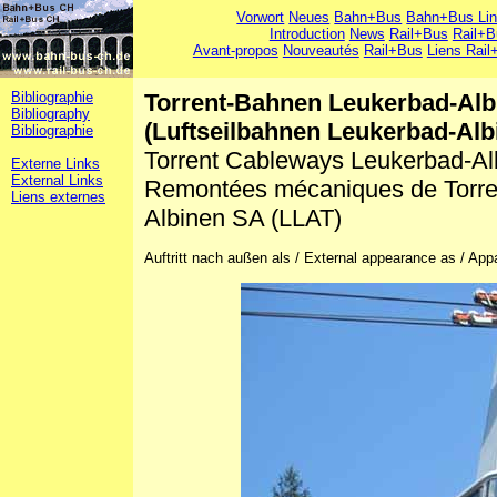
Vorwort
Neues
Bahn+Bus
Bahn+Bus Li
Introduction
News
Rail+Bus
Rail+B
Avant-propos
Nouveautés
Rail+Bus
Liens Rail
Bibliographie
Torrent-Bahnen Leukerbad-Al
Bibliography
(Luftseilbahnen Leukerbad-Alb
Bibliographie
Torrent Cableways Leukerbad-Al
Externe Links
External Links
Remontées mécaniques de Torren
Liens externes
Albinen SA (LLAT)
Auftritt nach außen als / External appearance as / Ap