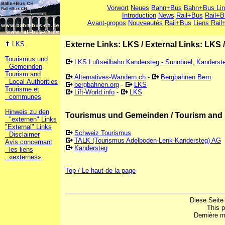
Vorwort
Neues
Bahn+Bus
Bahn+Bus Li
Introduction
News
Rail+Bus
Rail+B
Avant-propos
Nouveautés
Rail+Bus
Liens Rail
LKS
Externe Links: LKS
/
External Links: LKS
Tourismus und
LKS Luftseilbahn Kandersteg - Sunnbüel, Kanderst
Gemeinden
Tourism and
Alternatives-Wandern.ch
-
Bergbahnen Bern
Local Authorities
bergbahnen.org
-
LKS
Tourisme et
Lift-World.info
-
LKS
communes
Hinweis zu den
Tourismus und Gemeinden / Tourism and 
"externen" Links
"External" Links
Schweiz Tourismus
Disclaimer
TALK (Tourismus Adelboden-Lenk-Kandersteg) AG
Avis concernant
Kandersteg
les liens
«externes»
Top / Le haut de la page
Diese Seite
This 
Dernière m