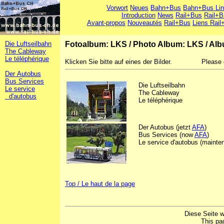
Vorwort
Neues
Bahn+Bus
Bahn+Bus Li
Introduction
News
Rail+Bus
Rail+B
Avant-propos
Nouveautés
Rail+Bus
Liens Rail
Die Luftseilbahn
Fotoalbum: LKS
/
Photo Album: LKS
/
Alb
The Cableway
Le téléphérique
Klicken Sie bitte auf eines der Bilder.
Please 
Der Autobus
Bus Services
Die Luftseilbahn
Le service
The Cableway
d'autobus
Le téléphérique
Der Autobus (jetzt
AFA
)
Bus Services (now
AFA
)
Le service d'autobus (mainte
Top / Le haut de la page
Diese Seite w
This pa