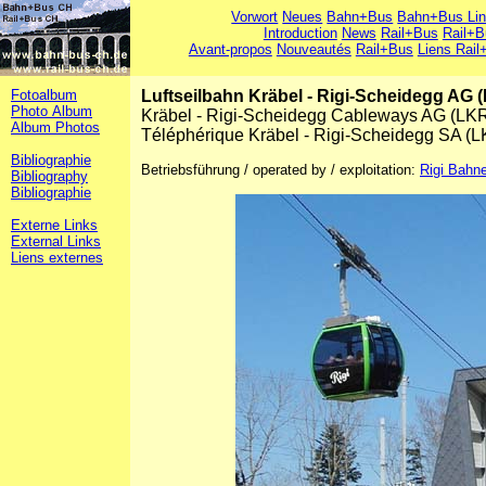
Vorwort
Neues
Bahn+Bus
Bahn+Bus Li
Introduction
News
Rail+Bus
Rail+B
Avant-propos
Nouveautés
Rail+Bus
Liens Rail
Fotoalbum
Luftseilbahn Kräbel - Rigi-Scheidegg AG 
Photo Album
Kräbel - Rigi-Scheidegg Cableways AG (LK
Album Photos
Téléphérique Kräbel - Rigi-Scheidegg SA (
Bibliographie
Betriebsführung / operated by / exploitation:
Rigi Bahn
Bibliography
Bibliographie
Externe Links
External Links
Liens externes