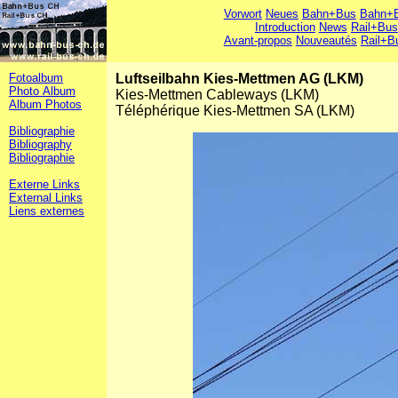
Vorwort
Neues
Bahn+Bus
Bahn+B
Introduction
News
Rail+Bus
Avant-propos
Nouveautés
Rail+B
Fotoalbum
Luftseilbahn Kies-Mettmen AG (LKM)
Photo Album
Kies-Mettmen Cableways (LKM)
Album Photos
Téléphérique Kies-Mettmen SA (LKM)
Bibliographie
Bibliography
Bibliographie
Externe Links
External Links
Liens externes