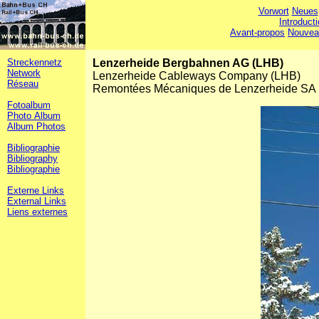
Vorwort
Neues
Introduct
Avant-propos
Nouvea
Streckennetz
Lenzerheide Bergbahnen AG (LHB)
Network
Lenzerheide Cableways Company (LHB)
Réseau
Remontées Mécaniques de Lenzerheide SA
Fotoalbum
Photo Album
Album Photos
Bibliographie
Bibliography
Bibliographie
Externe Links
External Links
Liens externes