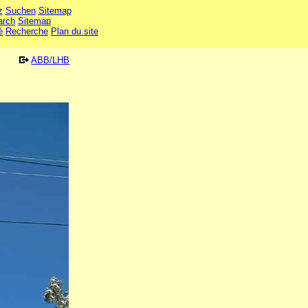
z
Suchen
Sitemap
arch
Sitemap
é
Recherche
Plan du site
ABB/LHB