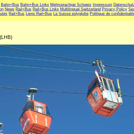
Bahn+Bus
Bahn+Bus Links
Mehrsprachige Schweiz
Impressum
Datenschut
ion
News
Rail+Bus
Rail+Bus Links
Multilingual Switzerland
Privacy Policy
Se
utés
Rail+Bus
Liens Rail+Bus
La Suisse polyglotte
Politique de confidentialit
 (LHB)