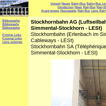
Vorwort
Neues
Bahn+Bus
Bahn+Bus Li
Introduction
News
Rail+Bus
Rail+B
Avant-propos
Nouveautés
Rail+Bus
Liens Rail
Bibliographie
Stockhornbahn AG (Luftseilba
Bibliography
Simmental-Stockhorn - LESt)
Bibliographie
Stockhornbahn (Erlenbach im S
Externe Links
External Links
Cableways - LESt)
Liens externes
Stockhornbahn SA (Téléphérique
Simmental-Stockhorn - LESt)