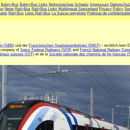
Bahn+Bus
Bahn+Bus Links
Mehrsprachige Schweiz
Impressum
Datenschut
ion
News
Rail+Bus
Rail+Bus Links
Multilingual Switzerland
Privacy Policy
Se
utés
Rail+Bus
Liens Rail+Bus
La Suisse polyglotte
Politique de confidentialit
en (SBB)
und der
Französischen Staatseisenbahnen (SNCF)
- rechtlich kein
y company of
Swiss Federal Railways (SFR)
and
French National Railway Co
déraux suisses (CFF)
et de la
Société nationale des chemins de fer français 