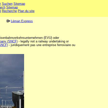
z
Suchen
Sitemap
arch
Sitemap
é
Recherche
Plan du site
Léman Express
 Eisenbahnverkehrsunternehmen (EVU) oder
mpany (SNCF)
- legally not a railway undertaking or
(SNCF)
- juridiquement pas une entreprise ferroviaire ou