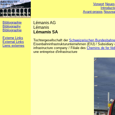
Vorwort
Neues
Introduct
Avant-propos
Nouvea
Bibliographie
Lémanis AG
Bibliography
Lémanis
Bibliographie
Lémamis SA
Externe Links
Tochtergesellschaft der
Schweizerischen Bundesbahn
External Links
Eisenbahninfrastrukturunternehmen (EIU) / Subsidiar
Liens externes
infrastructure company / Filiale des
Chemins de fer fé
une entreprise d'infrastructure