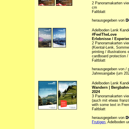
2 Panoramakarten vierf
cm
Faltblatt
herausgegeben von
Adelboden Lenk Kand
#FeelTheLove
Erlebnisse / Experie
2 Panoramakarten vier
(Kiental-Lenk, Sommer/
printing / illustration
cardboard protection /
Faltblatt
herausgegeben von / p
Jahresangabe (um 20
Adelboden Lenk Kand
Wandern | Bergbahne
2024
3 Panoramakarten vierf
(auch mit etwas franz
with some text in Fre
Faltblatt
herausgegeben von
Frutigen
, Adelboden u