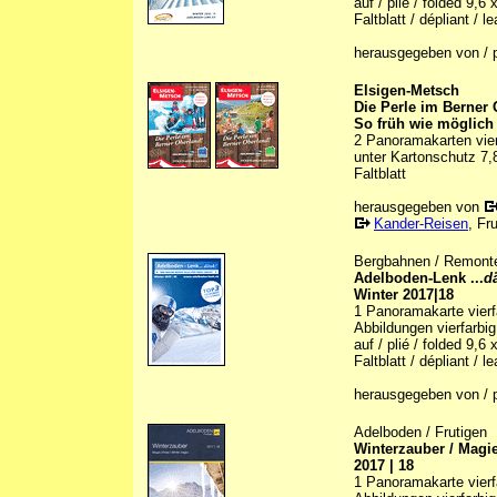
auf / plié / folded 9,6
Faltblatt / dépliant / le
herausgegeben von / p
Elsigen-Metsch
Die Perle im Berner 
So früh wie möglich 
2 Panoramakarten vierf
unter Kartonschutz 7,
Faltblatt
herausgegeben von
Kander-Reisen
, Fr
Bergbahnen / Remonté
Adelboden-Lenk ...
d
Winter 2017|18
1 Panoramakarte vierfa
Abbildungen vierfarbig 
auf / plié / folded 9,6
Faltblatt / dépliant / le
herausgegeben von / p
Adelboden / Frutigen
Winterzauber / Magie
2017 | 18
1 Panoramakarte vierfa