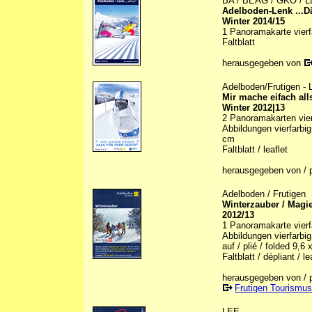
BA / BEAG / GKO / LB
Adelboden-Lenk ...D
Winter 2014/15
1 Panoramakarte vierfa
Faltblatt
herausgegeben von
Adelboden/Frutigen -
Mir mache eifach all
Winter 2012|13
2 Panoramakarten vierf
Abbildungen vierfarbig 
cm
Faltblatt / leaflet
herausgegeben von / 
Adelboden / Frutigen
Winterzauber / Magie
2012/13
1 Panoramakarte vierfa
Abbildungen vierfarbig 
auf / plié / folded 9,6
Faltblatt / dépliant / le
herausgegeben von / p
Frutigen Tourismus
LEE