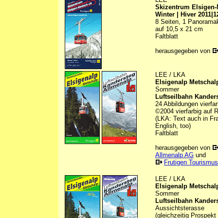
Skizentrum Elsigen-
Winter | Hiver 2011|1
8 Seiten, 1 Panoramaka
auf 10,5 x 21 cm
Faltblatt
herausgegeben von
LEE / LKA
Elsigenalp Metschal
Sommer
Luftseilbahn Kander
24 Abbildungen vierfar
©2004 vierfarbig auf 
(LKA: Text auch in Fra
English, too)
Faltblatt
herausgegeben von
Allmenalp AG
und
Frutigen Tourismus
LEE / LKA
Elsigenalp Metschal
Sommer
Luftseilbahn Kander
Aussichtsterasse
(gleichzeitig Prospekt