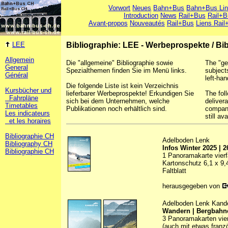
Vorwort
Neues
Bahn+Bus
Bahn+Bus Li
Introduction
News
Rail+Bus
Rail+B
Avant-propos
Nouveautés
Rail+Bus
Liens Rail
LEE
Bibliographie: LEE - Werbeprospekte
/
Bib
Allgemein
Die "allgemeine" Bibliographie sowie
The "ge
General
Spezialthemen finden Sie im Menü links.
subject
Général
left-han
Die folgende Liste ist kein Verzeichnis
Kursbücher und
lieferbarer Werbeprospekte! Erkundigen Sie
The foll
Fahrpläne
sich bei dem Unternehmen, welche
deliver
Timetables
Publikationen noch erhältlich sind.
company
Les indicateurs
still ava
et les horaires
Bibliographie CH
Adelboden Lenk
Bibliography CH
Infos Winter 2025 | 2
Bibliographie CH
1 Panoramakarte vierfa
Kartonschutz 6,1 x 9
Faltblatt
herausgegeben von
Adelboden Lenk Kand
Wandern | Bergbahne
3 Panoramakarten vierf
(auch mit etwas franz