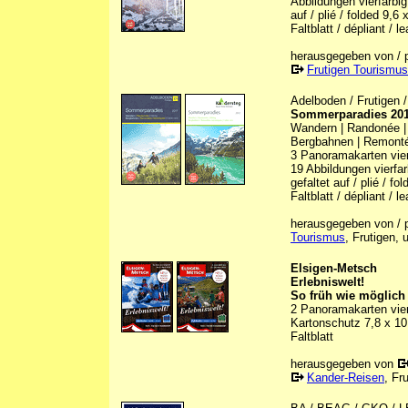
Abbildungen vierfarbig 
auf / plié / folded 9,6
Faltblatt / dépliant / le
herausgegeben von / p
Frutigen Tourismus
Adelboden / Frutigen 
Sommerparadies 20
Wandern | Randonée |
Bergbahnen | Remonté
3 Panoramakarten vierf
19 Abbildungen vierfarb
gefaltet auf / plié / f
Faltblatt / dépliant / le
herausgegeben von / p
Tourismus
, Frutigen, 
Elsigen-Metsch
Erlebniswelt!
So früh wie möglich b
2 Panoramakarten vierf
Kartonschutz 7,8 x 1
Faltblatt
herausgegeben von
Kander-Reisen
, Fr