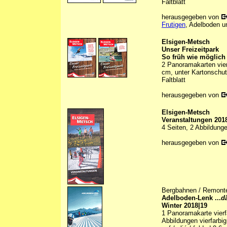
Faltblatt
herausgegeben von
Frutigen
, Adelboden u
Elsigen-Metsch
Unser Freizeitpark
So früh wie möglich b
2 Panoramakarten vierf
cm, unter Kartonschut
Faltblatt
herausgegeben von
Elsigen-Metsch
Veranstaltungen 201
4 Seiten, 2 Abbildunge
herausgegeben von
Bergbahnen / Remonté
Adelboden-Lenk ...
d
Winter 2018|19
1 Panoramakarte vierfa
Abbildungen vierfarbig 