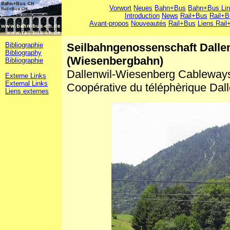
Vorwort
Neues
Bahn+Bus
Bahn+Bus Li
Introduction
News
Rail+Bus
Rail+B
Avant-propos
Nouveautés
Rail+Bus
Liens Rail
Bibliographie
Seilbahngenossenschaft Dalle
Bibliography
(Wiesenbergbahn)
Bibliographie
Dallenwil-Wiesenberg Cableway
Externe Links
External Links
Coopérative du téléphèrique Dal
Liens externes