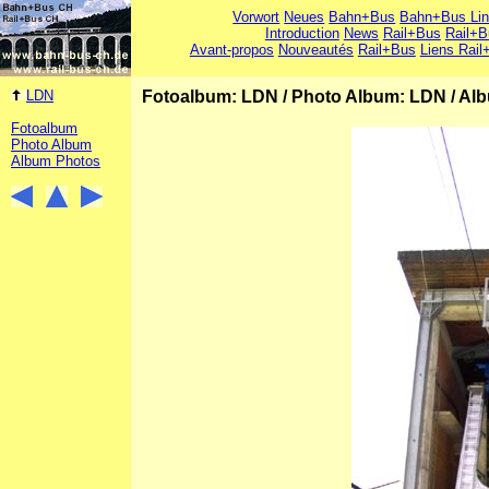
Vorwort
Neues
Bahn+Bus
Bahn+Bus Li
Introduction
News
Rail+Bus
Rail+B
Avant-propos
Nouveautés
Rail+Bus
Liens Rail
LDN
Fotoalbum: LDN
/
Photo Album: LDN
/
Alb
Fotoalbum
Photo Album
Album Photos