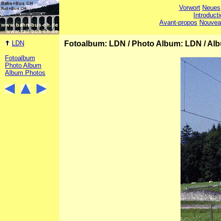
Vorwort
Neues
Introduct
Avant-propos
Nouvea
LDN
Fotoalbum: LDN
/
Photo Album: LDN
/
Alb
Fotoalbum
Photo Album
Album Photos