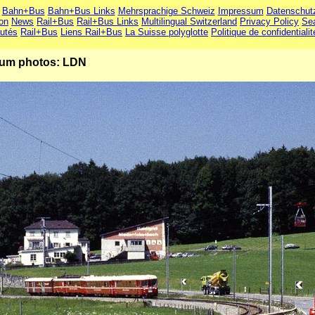
Bahn+Bus
Bahn+Bus Links
Mehrsprachige Schweiz
Impressum
Datenschut
ion
News
Rail+Bus
Rail+Bus Links
Multilingual Switzerland
Privacy Policy
Se
utés
Rail+Bus
Liens Rail+Bus
La Suisse polyglotte
Politique de confidentialit
um photos: LDN