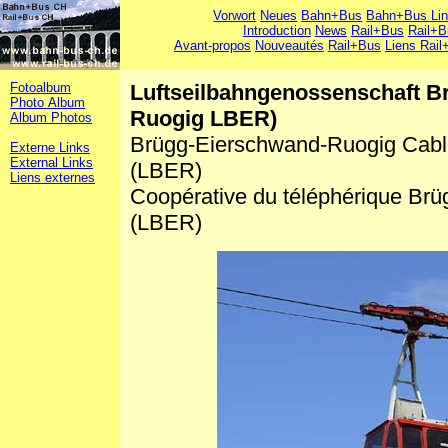
Vorwort
Neues
Bahn+Bus
Bahn+Bus Li
Introduction
News
Rail+Bus
Rail+B
Avant-propos
Nouveautés
Rail+Bus
Liens Rail
Fotoalbum
Luftseilbahngenossenschaft B
Photo Album
Ruogig LBER)
Album Photos
Brügg-Eierschwand-Ruogig Cabl
Externe Links
External Links
(LBER)
Liens externes
Coopérative du téléphérique Br
(LBER)