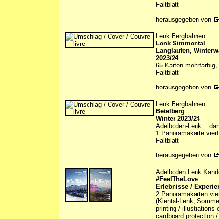
Faltblatt
herausgegeben von
Lenk Bergbahnen
Lenk Simmental
Langlaufen, Winterw
2023/24
65 Karten mehrfarbig, 
Faltblatt
herausgegeben von
Lenk Bergbahnen
Betelberg
Winter 2023/24
Adelboden-Lenk ...dän
1 Panoramakarte vierfa
Faltblatt
herausgegeben von
Adelboden Lenk Kand
#FeelTheLove
Erlebnisse / Experie
2 Panoramakarten vier
(Kiental-Lenk, Sommer/
printing / illustration
cardboard protection /