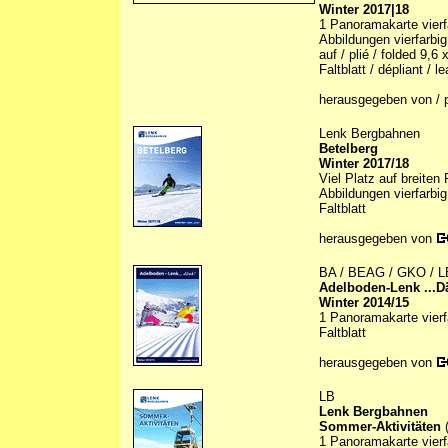
Winter 2017|18
1 Panoramakarte vierfa
Abbildungen vierfarbig 
auf / plié / folded 9,6
Faltblatt / dépliant / le
herausgegeben von / p
Lenk Bergbahnen
Betelberg
Winter 2017/18
Viel Platz auf breiten
Abbildungen vierfarbig
Faltblatt
herausgegeben von
BA / BEAG / GKO / LB
Adelboden-Lenk ...D
Winter 2014/15
1 Panoramakarte vierfa
Faltblatt
herausgegeben von
LB
Lenk Bergbahnen
Sommer-Aktivitäten
(
1 Panoramakarte vierfa