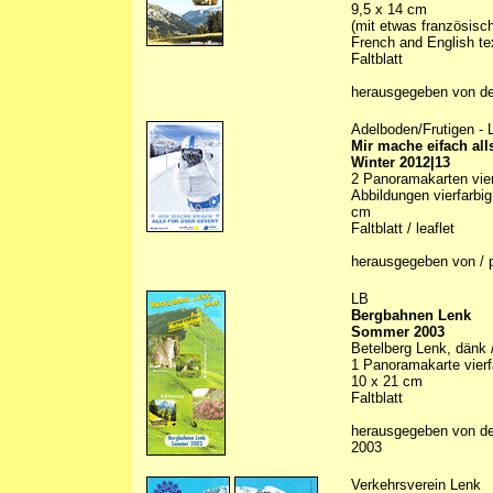
9,5 x 14 cm
(mit etwas französisc
French and English te
Faltblatt
herausgegeben von d
Adelboden/Frutigen -
Mir mache eifach all
Winter 2012|13
2 Panoramakarten vierf
Abbildungen vierfarbig 
cm
Faltblatt / leaflet
herausgegeben von / 
LB
Bergbahnen Lenk
Sommer 2003
Betelberg Lenk, dänk
1 Panoramakarte vierfa
10 x 21 cm
Faltblatt
herausgegeben von d
2003
Verkehrsverein Lenk