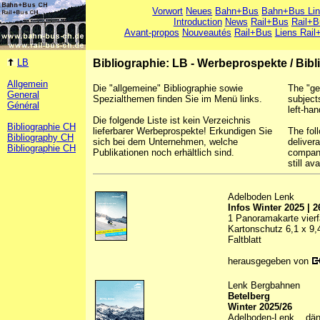
Vorwort
Neues
Bahn+Bus
Bahn+Bus Li
Introduction
News
Rail+Bus
Rail+B
Avant-propos
Nouveautés
Rail+Bus
Liens Rail
LB
Bibliographie: LB - Werbeprospekte
/
Bibl
Allgemein
Die "allgemeine" Bibliographie sowie
The "ge
General
Spezialthemen finden Sie im Menü links.
subject
Général
left-han
Die folgende Liste ist kein Verzeichnis
Bibliographie CH
lieferbarer Werbeprospekte! Erkundigen Sie
The foll
Bibliography CH
sich bei dem Unternehmen, welche
deliver
Bibliographie CH
Publikationen noch erhältlich sind.
company
still ava
Adelboden Lenk
Infos Winter 2025 | 2
1 Panoramakarte vierfa
Kartonschutz 6,1 x 9
Faltblatt
herausgegeben von
Lenk Bergbahnen
Betelberg
Winter 2025/26
Adelboden-Lenk ...dän