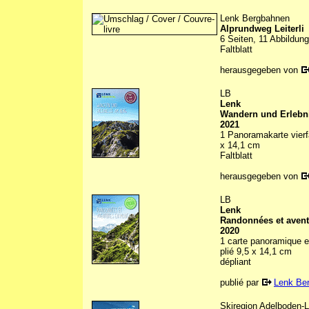
Lenk Bergbahnen
Alprundweg Leiterli
6 Seiten, 11 Abbildung
Faltblatt
herausgegeben von
LB
Lenk
Wandern und Erlebn
2021
1 Panoramakarte vierfa
x 14,1 cm
Faltblatt
herausgegeben von
LB
Lenk
Randonnées et aven
2020
1 carte panoramique en
plié 9,5 x 14,1 cm
dépliant
publié par
Lenk Be
Skiregion Adelboden-