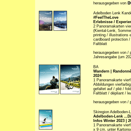
herausgegeben von
Adelboden Lenk Kand
#FeelTheLove
Erlebnisse / Experie
2 Panoramakarten vier
(Kiental-Lenk, Sommer/
printing / illustration
cardboard protection /
Faltblatt
herausgegeben von / p
Jahresangabe (um 20
BA
Wandern | Randonnées
2024
1 Panoramakarte vierfa
Abbildungen vierfarbig 
gefaltet auf / plié / f
Faltblatt / dépliant / le
herausgegeben von / p
Skiregion Adelboden-
Adelboden-Lenk ...D
Infos Winter 2023 | 2
1 Panoramakarte vierfa
x 9 cm, unter Kartons