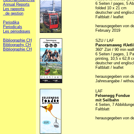
6 Seiten / pages, 5 Abb
Annual Reports
folded 10 x 21 cm
Les rapports
deutscher und englisc
de gestion
Faltblatt / leaflet
Periodika
herausgegeben von de
Periodicals
February 2019
Les périodiques
Bibliographie CH
SZU / LAF
Bibliography CH
Panoramaweg #Uetli
Bibliographie CH
360° Züri / 90 min wal
6 Seiten / pages, 1 Pa
printing, 10,5 x 62,8 
deutscher und englisc
Faltblatt / leaflet
herausgegeben von de
Jahresangabe / without
LAF
Felsenegg Fondue
mit Seilbahn
4 Seiten, 7 Abbildunge
Faltblatt
herausgegeben von d