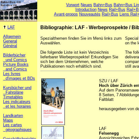
Vorwort
Neues
Bahn+Bus
Bahn+Bus Li
Introduction
News
Rail+Bus
Rail+B
Avant-propos
Nouveautés
Rail+Bus
Liens Rail
LAF
Bibliographie: LAF - Werbeprospekte
/
Bib
Allgemein
Spezialthemen finden Sie im Menü links zum
Special
General
Auswählen.
on the l
Général
Die folgende Liste ist kein Verzeichnis
The foll
Bilderbücher
lieferbarer Werbeprospekte! Erkundigen Sie
deliver
und Comics
sich bei dem Unternehmen, welche
company
Picture Books
Publikationen noch erhältlich sind.
still ava
and Comics
Les livres
d'images et BDs
SZU / LAF
Hoch über Zürich e
Kursbücher und
Auf dem Panoramaweg 
Fahrpläne
8 Seiten, 7 Abbildunge
Timetables
Faltblatt
Les indicateurs
et les horaires
herausgegeben von d
Landkarten
Maps
Les cartes
LAF
géographiques
Felsenegg
Aussichtsreiches Erho
Geschäftsberichte