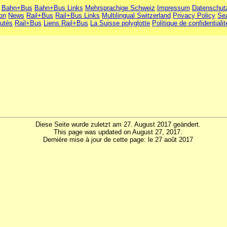
Bahn+Bus
Bahn+Bus Links
Mehrsprachige Schweiz
Impressum
Datenschut
ion
News
Rail+Bus
Rail+Bus Links
Multilingual Switzerland
Privacy Policy
Se
utés
Rail+Bus
Liens Rail+Bus
La Suisse polyglotte
Politique de confidentialit
Diese Seite wurde zuletzt am 27. August 2017 geändert.
This page was updated on August 27, 2017.
Dernière mise à jour de cette page: le 27 août 2017