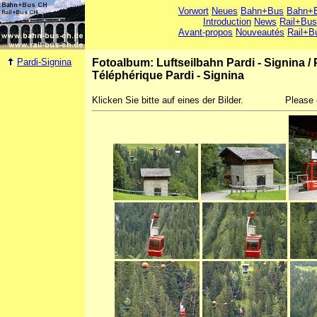
Vorwort
Neues
Bahn+Bus
Bahn+B
Introduction
News
Rail+Bus
Avant-propos
Nouveautés
Rail+B
Pardi-Signina
Fotoalbum: Luftseilbahn Pardi - Signina
/
Téléphérique Pardi - Signina
Klicken Sie bitte auf eines der Bilder.
Please 