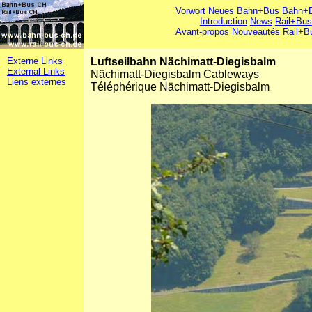
Vorwort
Neues
Bahn+Bus
Bahn+B
Introduction
News
Rail+Bus
Avant-propos
Nouveautés
Rail+B
Externe Links
Luftseilbahn Nächimatt-Diegisbalm
External Links
Nächimatt-Diegisbalm Cableways
Liens externes
Téléphérique Nächimatt-Diegisbalm