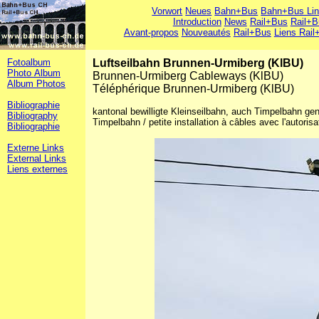
Vorwort
Neues
Bahn+Bus
Bahn+Bus Li
Introduction
News
Rail+Bus
Rail+B
Avant-propos
Nouveautés
Rail+Bus
Liens Rail
Fotoalbum
Luftseilbahn Brunnen-Urmiberg (KlBU)
Photo Album
Brunnen-Urmiberg Cableways (KlBU)
Album Photos
Téléphérique Brunnen-Urmiberg (KlBU)
Bibliographie
kantonal bewilligte Kleinseilbahn, auch Timpelbahn gena
Bibliography
Timpelbahn / petite installation à câbles avec l'autor
Bibliographie
Externe Links
External Links
Liens externes