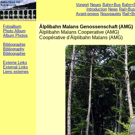
Vorwort
Neues
Bahn+Bus
Bahn+B
Introduction
News
Rail+Bus
Avant-propos
Nouveautés
Rail+B
Fotoalbum
Älplibahn Malans Genossenschaft (AMG)
Photo Album
Älplibahn Malans Cooperative (AMG)
Album Photos
Coopérative d'Älplibahn Malans (AMG)
Bibliographie
Bibliography
Bibliographie
Externe Links
External Links
Liens externes