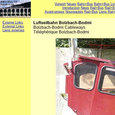
Vorwort
Neues
Bahn+Bus
Bahn+Bus Li
Introduction
News
Rail+Bus
Rail+B
Avant-propos
Nouveautés
Rail+Bus
Liens Rail
Externe Links
Luftseilbahn Bolzbach-Bodmi
External Links
Bolzbach-Bodmi Cableways
Liens externes
Téléphérique Bolzbach-Bodmi