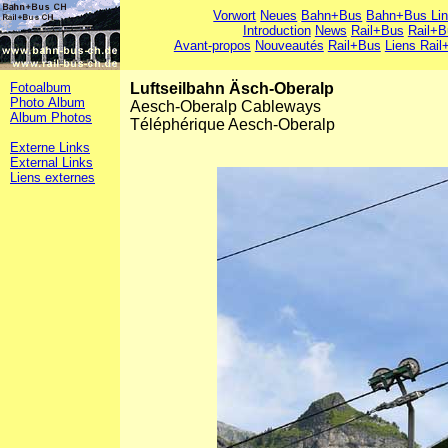
Vorwort
Neues
Bahn+Bus
Bahn+Bus Li
Introduction
News
Rail+Bus
Rail+B
Avant-propos
Nouveautés
Rail+Bus
Liens Rail
Fotoalbum
Luftseilbahn Äsch-Oberalp
Photo Album
Aesch-Oberalp Cableways
Album Photos
Téléphérique Aesch-Oberalp
Externe Links
External Links
Liens externes