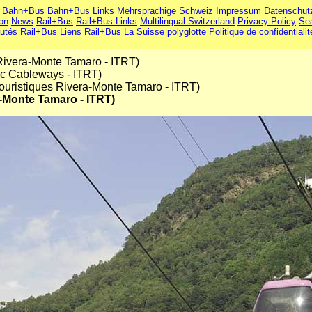
Bahn+Bus
Bahn+Bus Links
Mehrsprachige Schweiz
Impressum
Datenschut
ion
News
Rail+Bus
Rail+Bus Links
Multilingual Switzerland
Privacy Policy
Se
utés
Rail+Bus
Liens Rail+Bus
La Suisse polyglotte
Politique de confidentialit
Rivera-Monte Tamaro - ITRT)
ic Cableways - ITRT)
uristiques Rivera-Monte Tamaro - ITRT)
a-Monte Tamaro - ITRT)