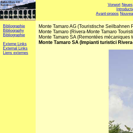
Vorwort
Neues
Introduct
Avant-propos
Nouvea
Bibliographie
Monte Tamaro AG (Touristische Seilbahnen 
Bibliography
Monte Tamaro (Rivera-Monte Tamaro Tourist
Bibliographie
Monte Tamaro SA (Remontées mécaniques to
Monte Tamaro SA (Impianti turistici River
Externe Links
External Links
Liens externes