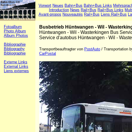
Vorwort
Neues
Bahn+Bus
Bahn+Bus Links
Mehrsprac
Introduction
News
Rail+Bus
Rail+Bus Links
Mult
Avant-propos
Nouveautés
Rail+Bus
Liens Rail+Bus
La
Fotoalbum
Busbetrieb Hüntwangen - Wil - Wasterki
Photo Album
Hüntwangen - Wil - Wasterkingen Bus Serv
Album Photos
Service d'autobus Hüntwangen - Wil - Was
Bibliographie
Bibliography
Transportbeauftragter von
PostAuto
/ Transportation b
Bibliographie
CarPostal
Externe Links
External Links
Liens externes