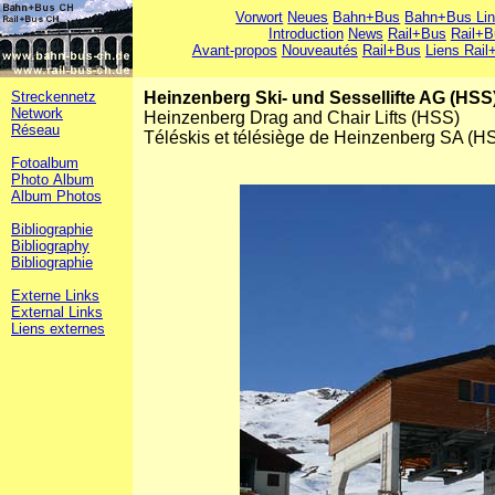
Vorwort
Neues
Bahn+Bus
Bahn+Bus Li
Introduction
News
Rail+Bus
Rail+B
Avant-propos
Nouveautés
Rail+Bus
Liens Rail
Streckennetz
Heinzenberg Ski- und Sessellifte AG (HSS
Network
Heinzenberg Drag and Chair Lifts (HSS)
Réseau
Téléskis et télésiège de Heinzenberg SA (H
Fotoalbum
Photo Album
Album Photos
Bibliographie
Bibliography
Bibliographie
Externe Links
External Links
Liens externes