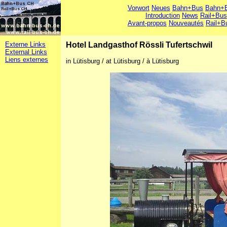
Vorwort
Neues
Bahn+Bus
Bahn+B
Introduction
News
Rail+Bus
Avant-propos
Nouveautés
Rail+B
Externe Links
Hotel Landgasthof Rössli Tufertschwil
External Links
Liens externes
in Lütisburg / at Lütisburg / à Lütisburg