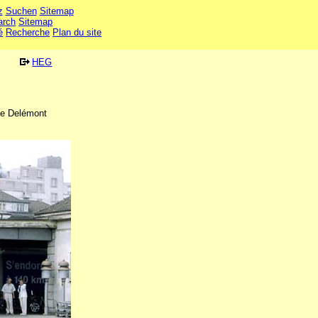
z
Suchen
Sitemap
arch
Sitemap
é
Recherche
Plan du site
HEG
de Delémont