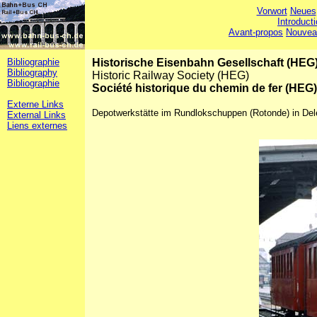
Vorwort
Neues
Introduct
Avant-propos
Nouvea
Bibliographie
Historische Eisenbahn Gesellschaft (HEG
Bibliography
Historic Railway Society (HEG)
Bibliographie
Société historique du chemin de fer (HEG)
Externe Links
Depotwerkstätte im Rundlokschuppen (Rotonde) in Del
External Links
Liens externes