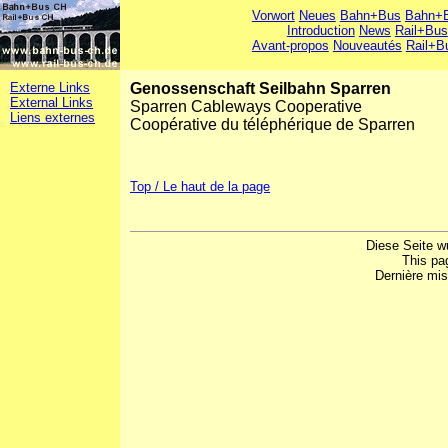
Vorwort
Neues
Bahn+Bus
Bahn+B
Introduction
News
Rail+Bus
Avant-propos
Nouveautés
Rail+B
Externe Links
Genossenschaft Seilbahn Sparren
External Links
Sparren Cableways Cooperative
Liens externes
Coopérative du téléphérique de Sparren
Top / Le haut de la page
Diese Seite w
This pa
Dernière mis