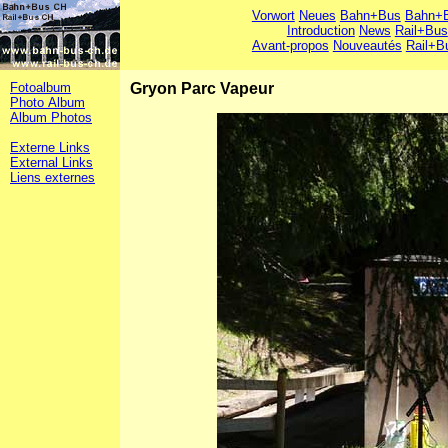
Vorwort
Neues
Bahn+Bus
Bahn+B
Introduction
News
Rail+Bus
Avant-propos
Nouveautés
Rail+B
Fotoalbum
Gryon Parc Vapeur
Photo Album
Album Photos
Externe Links
External Links
Liens externes