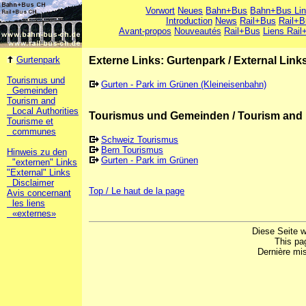
Vorwort
Neues
Bahn+Bus
Bahn+Bus Li
Introduction
News
Rail+Bus
Rail+B
Avant-propos
Nouveautés
Rail+Bus
Liens Rail
Gurtenpark
Externe Links: Gurtenpark
/
External Link
Tourismus und
Gurten - Park im Grünen (Kleineisenbahn)
Gemeinden
Tourism and
Local Authorities
Tourismus und Gemeinden / Tourism and 
Tourisme et
communes
Schweiz Tourismus
Bern Tourismus
Hinweis zu den
Gurten - Park im Grünen
"externen" Links
"External" Links
Disclaimer
Top / Le haut de la page
Avis concernant
les liens
«externes»
Diese Seite w
This pa
Dernière mis