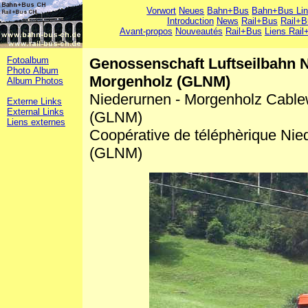
Vorwort
Neues
Bahn+Bus
Bahn+Bus Li
Introduction
News
Rail+Bus
Rail+B
Avant-propos
Nouveautés
Rail+Bus
Liens Rail
Fotoalbum
Genossenschaft Luftseilbahn N
Photo Album
Morgenholz (GLNM)
Album Photos
Niederurnen - Morgenholz Cabl
Externe Links
External Links
(GLNM)
Liens externes
Coopérative de téléphèrique Nie
(GLNM)