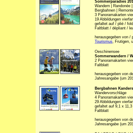
Sommerparadies 20
Wandern | Randonée |
Bergbahnen | Remonté
3 Panoramakarten vierf
19 Abbildungen vierfarb
gefaltet auf / plié / f
Faltblatt / dépliant / le
herausgegeben von / p
Tourismus
, Frutigen, 
Oeschinensee
Sommerwandern / Wi
2 Panoramakarten vierf
Faltblatt
herausgegeben von d
Jahresangabe (um 20
Bergbahnen Kanders
Wandervorschläge
4 Panoramakarten vierf
29 Abbildungen vierfarb
gefaltet auf 9,1 x 11,
Faltblatt
herausgegeben von den
Jahresangabe (um 20