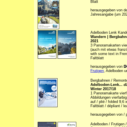
Blatt
herausgegeben von d
Jahresangabe (um 20
Adelboden Lenk Kand
Wandern | Bergbahne
2021
3 Panoramakarten vierf
(auch mit etwas franz
with some text in Fre
Faltblatt
herausgegeben von
Frutigen
, Adelboden u
Bergbahnen / Remonté
Adelboden-Lenk...
d
Winter 2017/18
1 Panoramakarte vierfa
Abbildungen vierfarbig 
auf / plié / folded 9,6
Faltblatt / dépliant / le
herausgegeben von / p
Adelboden / Frutigen 