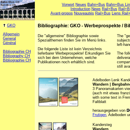
Vorwort
Neues
Bahn+Bus
Bahn+Bus Li
Introduction
News
Rail+Bus
Rail+B
Avant-propos
Nouveautés
Rail+Bus
Liens Rail
GKO
Bibliographie: GKO - Werbeprospekte
/
Bi
Allgemein
Die "allgemeine" Bibliographie sowie
The "ge
General
Spezialthemen finden Sie im Menü links.
subject
Général
left-han
Die folgende Liste ist kein Verzeichnis
Bibliographie CH
lieferbarer Werbeprospekte! Erkundigen Sie
The foll
Bibliography CH
sich bei dem Unternehmen, welche
deliver
Bibliographie CH
Publikationen noch erhältlich sind.
company
still ava
Adelboden Lenk Kand
Wandern | Bergbahne
3 Panoramakarten vierf
(auch mit etwas franz
with some text in Fre
Faltblatt
herausgegeben von
Frutigen
, Adelboden u
Kandersteg
Wandern