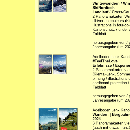
Winterwandern / Win
SkiNordisch
Langlauf / Cross-Cou
2 Panoramakarten Winte
d'hiver en couleurs (K
illustrations in four-c
Kartonschutz / under c
Faltblatt
herausgegeben von / p
Jahresangabe (um 20
Adelboden Lenk Kand
#FeelTheLove
Erlebnisse / Experie
2 Panoramakarten vier
(Kiental-Lenk, Sommer/
printing / illustration
cardboard protection /
Faltblatt
herausgegeben von / p
Jahresangabe (um 20
Adelboden Lenk Kand
Wandern | Bergbahne
2024
3 Panoramakarten vierf
(auch mit etwas franz