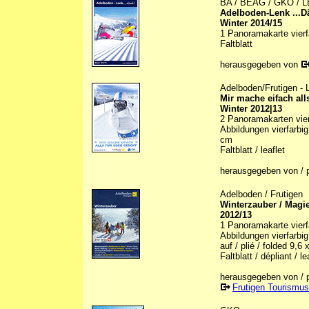
BA / BEAG / GKO / LB
Adelboden-Lenk ...D
Winter 2014/15
1 Panoramakarte vierfa
Faltblatt
herausgegeben von
Adelboden/Frutigen -
Mir mache eifach all
Winter 2012|13
2 Panoramakarten vierf
Abbildungen vierfarbig 
cm
Faltblatt / leaflet
herausgegeben von / 
Adelboden / Frutigen
Winterzauber / Magie
2012/13
1 Panoramakarte vierfa
Abbildungen vierfarbig 
auf / plié / folded 9,6
Faltblatt / dépliant / le
herausgegeben von / p
Frutigen Tourismus