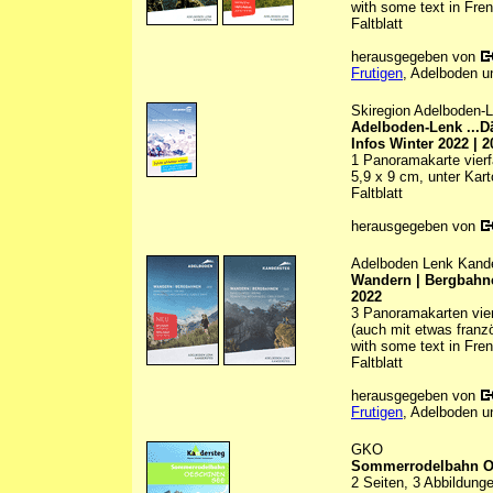
with some text in Fre
Faltblatt
herausgegeben von
Frutigen
, Adelboden u
Skiregion Adelboden-
Adelboden-Lenk ...D
Infos Winter 2022 | 2
1 Panoramakarte vierfa
5,9 x 9 cm, unter Kar
Faltblatt
herausgegeben von
Adelboden Lenk Kand
Wandern | Bergbahne
2022
3 Panoramakarten vierf
(auch mit etwas franz
with some text in Fre
Faltblatt
herausgegeben von
Frutigen
, Adelboden u
GKO
Sommerrodelbahn O
2 Seiten, 3 Abbildunge