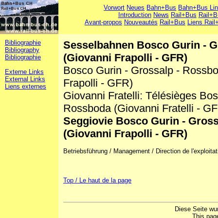
Vorwort
Neues
Bahn+Bus
Bahn+Bus Li
Introduction
News
Rail+Bus
Rail+B
Avant-propos
Nouveautés
Rail+Bus
Liens Rail
Bibliographie
Sesselbahnen Bosco Gurin - G
Bibliography
(Giovanni Frapolli - GFR)
Bibliographie
Bosco Gurin - Grossalp - Rossbod
Externe Links
External Links
Frapolli - GFR)
Liens externes
Giovanni Fratelli: Télésièges Bos
Rossboda (Giovanni Fratelli - G
Seggiovie Bosco Gurin - Gros
(Giovanni Frapolli - GFR)
Betriebsführung / Management / Direction de l'exploitati
Top / Le haut de la page
Diese Seite wu
This pag