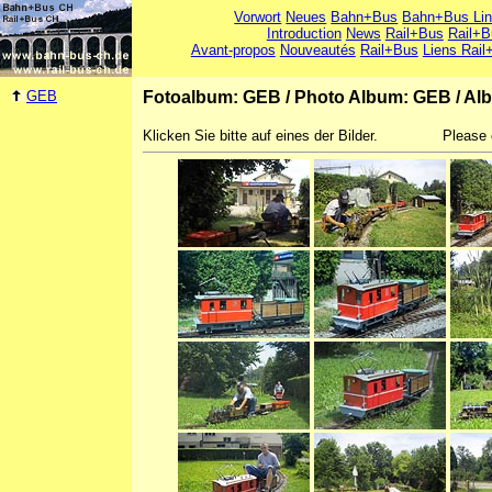
Vorwort
Neues
Bahn+Bus
Bahn+Bus Li
Introduction
News
Rail+Bus
Rail+B
Avant-propos
Nouveautés
Rail+Bus
Liens Rail
GEB
Fotoalbum: GEB
/
Photo Album: GEB
/
Al
Klicken Sie bitte auf eines der Bilder.
Please 