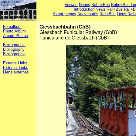
Vorwort
Neues
Bahn+Bus
Bahn+Bus Li
Introduction
News
Rail+Bus
Rail+B
Avant-propos
Nouveautés
Rail+Bus
Liens Rail
Fotoalbum
Giessbachbahn (GbB)
Photo Album
Giessbach Funicular Railway (GbB)
Album Photos
Funiculaire de Giessbach (GbB)
Bibliographie
Bibliography
Bibliographie
Externe Links
External Links
Liens externes