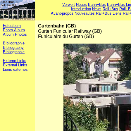
Vorwort
Neues
Bahn+Bus
Bahn+Bus Li
Introduction
News
Rail+Bus
Rail+B
Avant-propos
Nouveautés
Rail+Bus
Liens Rail
Fotoalbum
Gurtenbahn (GB)
Photo Album
Gurten Funicular Railway (GB)
Album Photos
Funiculaire du Gurten (GB)
Bibliographie
Bibliography
Bibliographie
Externe Links
External Links
Liens externes