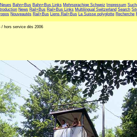
Neues
Bahn+Bus
Bahn+Bus Links
Mehrsprachige Schweiz
Impressum
Such
troduction
News
Rail+Bus
Rail+Bus Links
Multilingual Switzerland
Search
Si
ropos
Nouveautés
Rail+Bus
Liens Rail+Bus
La Suisse polyglotte
Recherche
6 / hors service dès 2006