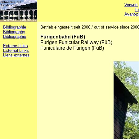
Vorwort
In
Avant-p
Bibliographie
Betrieb eingestellt seit 2006 / out of service since 200
Bibliography
Bibliographie
Fürigenbahn (FüB)
Furigen Funicular Railway (FüB)
Externe Links
Funiculaire de Furigen (FüB)
External Links
Liens externes