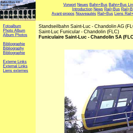
Vorwort
Neues
Bahn+Bus
Bahn+Bus Li
Introduction
News
Rail+Bus
Rail+B
Avant-propos
Nouveautés
Rail+Bus
Liens Rail
Fotoalbum
Standseilbahn Saint-Luc - Chandolin AG (FL
Photo Album
Saint-Luc Funicular - Chandolin (FLC)
Album Photos
Funiculaire Saint-Luc - Chandolin SA (FL
Bibliographie
Bibliography
Bibliographie
Externe Links
External Links
Liens externes