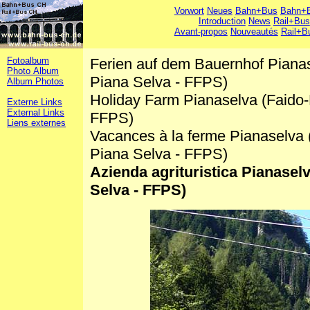
Vorwort
Neues
Bahn+Bus
Bahn+B
Introduction
News
Rail+Bus
Avant-propos
Nouveautés
Rail+B
Fotoalbum
Ferien auf dem Bauernhof Pianas
Photo Album
Piana Selva - FFPS)
Album Photos
Holiday Farm Pianaselva (Faido
Externe Links
External Links
FFPS)
Liens externes
Vacances à la ferme Pianaselva 
Piana Selva - FFPS)
Azienda agrituristica Pianasel
Selva - FFPS)