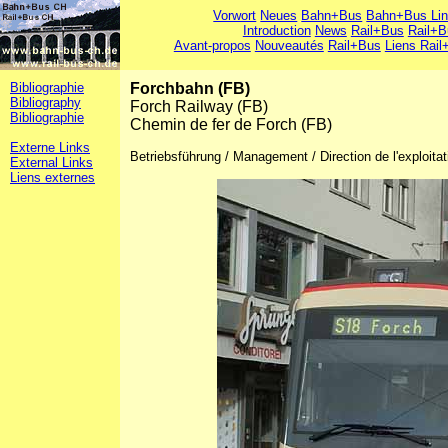
Vorwort
Neues
Bahn+Bus
Bahn+Bus Li
Introduction
News
Rail+Bus
Rail+B
Avant-propos
Nouveautés
Rail+Bus
Liens Rail
Bibliographie
Forchbahn (FB)
Bibliography
Forch Railway (FB)
Bibliographie
Chemin de fer de Forch (FB)
Externe Links
Betriebsführung / Management / Direction de l'exploita
External Links
Liens externes