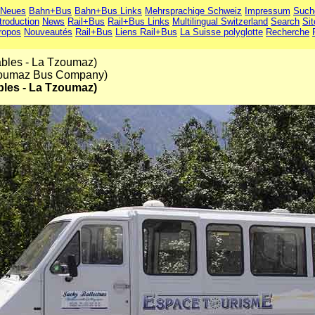
Neues
Bahn+Bus
Bahn+Bus Links
Mehrsprachige Schweiz
Impressum
Such
troduction
News
Rail+Bus
Rail+Bus Links
Multilingual Switzerland
Search
Si
ropos
Nouveautés
Rail+Bus
Liens Rail+Bus
La Suisse polyglotte
Recherche
ables - La Tzoumaz)
Tzoumaz Bus Company)
bles - La Tzoumaz)