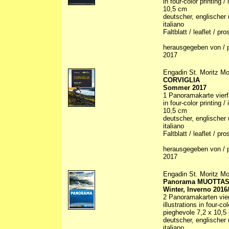
in four-color printing /
10,5 cm
deutscher, englischer 
italiano
Faltblatt / leaflet / p
herausgegeben von / p
2017
Engadin St. Moritz Mo
CORVIGLIA
Sommer 2017
1 Panoramakarte vierfa
in four-color printing /
10,5 cm
deutscher, englischer 
italiano
Faltblatt / leaflet / p
herausgegeben von / p
2017
Engadin St. Moritz Mo
Panorama MUOTTA
Winter, Inverno 2016
2 Panoramakarten vier
illustrations in four-co
pieghevole 7,2 x 10,5
deutscher, englischer 
italiano