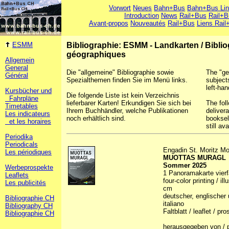
Vorwort
Neues
Bahn+Bus
Bahn+Bus Li
Introduction
News
Rail+Bus
Rail+B
Avant-propos
Nouveautés
Rail+Bus
Liens Rail
ESMM
Bibliographie: ESMM - Landkarten
/
Bibli
géographiques
Allgemein
General
Die "allgemeine" Bibliographie sowie
The "ge
Général
Spezialthemen finden Sie im Menü links.
subject
left-han
Kursbücher und
Die folgende Liste ist kein Verzeichnis
Fahrpläne
lieferbarer Karten! Erkundigen Sie sich bei
The foll
Timetables
Ihrem Buchhändler, welche Publikationen
deliver
Les indicateurs
noch erhältlich sind.
booksel
et les horaires
still ava
Periodika
Periodicals
Engadin St. Moritz Mo
Les périodiques
MUOTTAS MURAGL
Sommer 2025
Werbeprospekte
1 Panoramakarte vierfa
Leaflets
four-color printing / il
Les publicités
cm
deutscher, englischer 
Bibliographie CH
italiano
Bibliography CH
Faltblatt / leaflet / p
Bibliographie CH
herausgegeben von / p